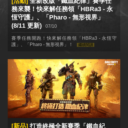
[活動]
全新改版「鐵血紀律」賽季任
務來襲！快來解任務領「HBRa3 - 永
恆守護」、「Pharo - 無形視界」
(8/11 更新)
07/10
賽季任務開跑！快來解任務領「HBRa3 - 永恆守
護」、「Pharo - 無形視界」！
繼續閱讀
[新品]
打造終極全新賽季「鐵血紀