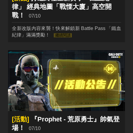
律」 經典地圖「戰慄大廈」高空開
戰！
07/10
全新改版內容來襲！快來解鎖新 Battle Pass 「鐵血
紀律」滿滿獎勵！
繼續閱讀
[活動]
『Prophet - 荒原勇士』帥氣登
場！
07/10