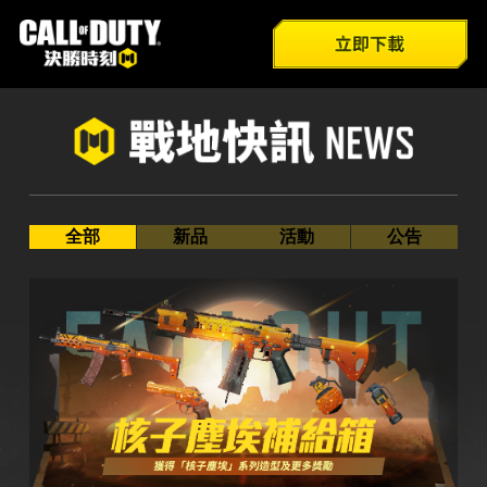
全部
遊戲介紹
官方FB
新品
新兵特訓
巴哈姆特
Youtube
活動
模式總覽
官方IG
公告
技能介紹
全部
新品
活動
公告