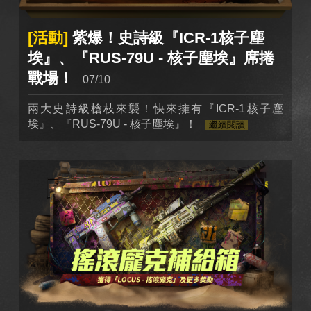
[活動]
紫爆！史詩級『ICR-1核子塵
埃』、『RUS-79U - 核子塵埃』席捲
戰場！
07/10
兩大史詩級槍枝來襲！快來擁有『ICR-1核子塵
埃』、『RUS-79U - 核子塵埃』！
繼續閱讀