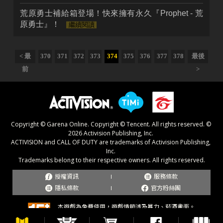
荒原勇士補給箱登場！快來擁有永久『Prophet - 荒
原勇士』！
繼續閱讀
< 最
370
371
372
373
374
375
376
377
378
最後
前
>
授權資訊
服務條款
隱私條款
官方粉絲團