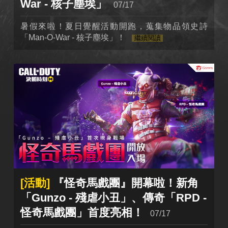
War - 核子塵埃」
07/17
暑假來啦！夏日覺醒活動開跑，蒐集物品領史詩
「Man-O-War - 核子塵埃」！
繼續閱讀
[活動]
『怪奇馬戲團』開幕啦！新角
「Gunzo - 殘虐小丑」、傳奇「RPD -
怪奇馬戲團」首度亮相！
07/17