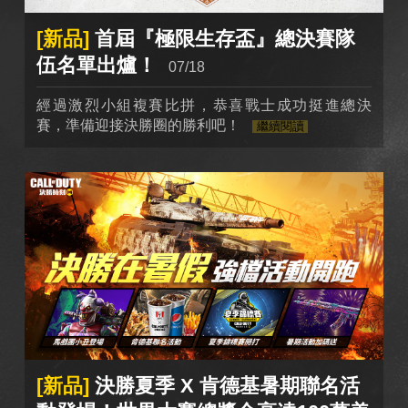
[新品]
首屆『極限生存盃』總決賽隊
伍名單出爐！
07/18
經過激烈小組複賽比拼，恭喜戰士成功挺進總決
賽，準備迎接決勝圈的勝利吧！
繼續閱讀
[新品]
決勝夏季 X 肯德基暑期聯名活