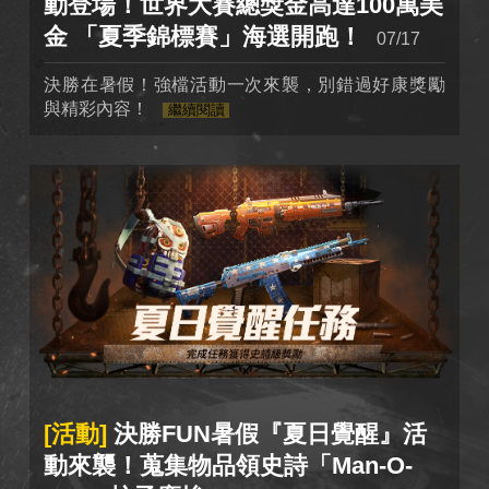
動登場！世界大賽總獎金高達100萬美
金 「夏季錦標賽」海選開跑！
07/17
決勝在暑假！強檔活動一次來襲，別錯過好康獎勵
與精彩內容！
繼續閱讀
[活動]
決勝FUN暑假『夏日覺醒』活
動來襲！蒐集物品領史詩「Man-O-