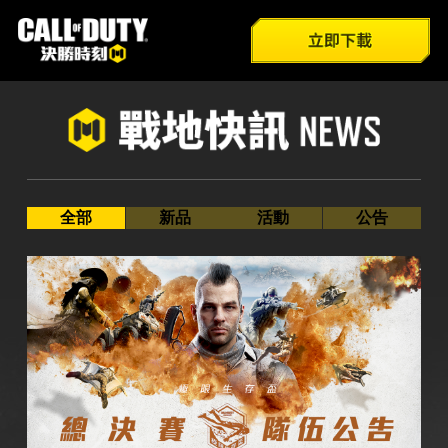
全部
遊戲介紹
官方FB
新品
新兵特訓
巴哈姆特
Youtube
活動
模式總覽
官方IG
公告
技能介紹
全部
新品
活動
公告