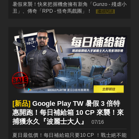
暑假來襲！快來把握機會擁有新角「Gunzo - 殘虐小
丑」、傳奇「RPD - 怪奇馬戲團」！
繼續閱讀
[新品]
Google Play TW 暑假 3 倍特
惠開跑！每日補給箱 10 CP 來襲！來
捕獲永久『波麗士大人』
07/16
夏日最低價！每日補給箱只要10 CP ！戰士絕不能