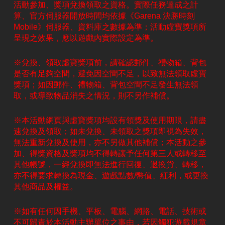
活動參加、獎項兌換領取之資格。實際任務達成之計
算、官方伺服器開放時間均依據《Garena 決勝時刻
Mobile》伺服器、資料庫之數據為準；活動虛寶獎項所
呈現之效果，應以遊戲內實際設定為準。
※兌換、領取虛寶獎項前，請確認郵件、禮物箱、背包
是否有足夠空間，避免因空間不足，以致無法領取虛寶
獎項；如因郵件、禮物箱、背包空間不足發生無法領
取，或導致物品消失之情況，則不另作補償。
※本活動網頁與虛寶獎項均設有領獎及使用期限，請盡
速兌換及領取；如未兌換、未領取之獎項即視為失效，
無法重新兌換及使用，亦不另做其他補償；本活動之參
加、得獎資格及獎項均不得轉讓予任何第三人或轉移至
其他帳號，一經兌換即無法進行回復、退換貨、轉移，
亦不得要求轉換為現金、遊戲點數/幣值、紅利，或更換
其他商品及權益。
※如有任何因手機、平板、電腦、網路、電話、技術或
不可歸責於本活動主辦單位之事由，若因觸犯遊戲規章