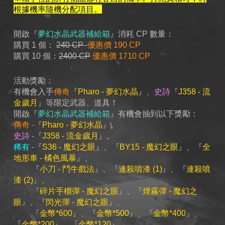
根據機率隨機分配項目。
開啟『
夢幻水晶武器補給箱
』消耗 CP 數量：
購買 1 個：
240 CP
優惠價 190 CP
購買 10 個：
2400 CP
優惠價 1710 CP
活動獎勵：
有機會入手
傳奇
『
Pharo - 夢幻水晶
』、
史詩
『
J358 - 流
金歲月
』等限定武器、道具！
開啟『
夢幻水晶武器
補給箱
』有機會抽到以下獎勵：
傳奇
-
『
Pharo - 夢幻水晶
』
。
史詩 -
『
J358 - 流金歲月
』。
稀有 -
『
S36 - 魔幻之眼
』、『
BY15 - 魔幻之眼
』、『
全
地形車 - 橘色風暴
』、
『
小刀 - 鬥牛戲法
』、『
連殺噴漆 (1)
』、『
連殺噴
漆 (2)
』、
『
碎片手榴彈 - 魔幻之眼
』、『
煙霧彈 - 魔幻之
眼
』、『
閃光彈 - 魔幻之眼
』、
『
金幣*600
』、『
金幣*500
』、『
金幣*400
』、
『
金幣*200
』、『
金幣*120
』。