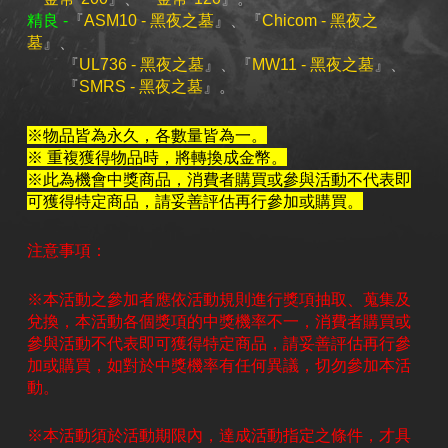
精良 -
『
ASM10 - 黑夜之墓
』、『
Chicom - 黑夜之
墓
』、
『
UL736 - 黑夜之墓
』、『
MW11 - 黑夜之墓
』、
『
SMRS - 黑夜之墓
』。
※物品皆為永久，各數量皆為一。
※ 重複獲得物品時，將轉換成金幣。
※此為機會中獎商品，消費者購買或參與活動不代表即
可獲得特定商品，請妥善評估再行參加或購買。
注意事項：
※本活動之參加者應依活動規則進行獎項抽取、蒐集及
兌換，本活動各個獎項的中獎機率不一，消費者購買或
參與活動不代表即可獲得特定商品，請妥善評估再行參
加或購買，如對於中獎機率有任何異議，切勿參加本活
動。
※本活動須於活動期限內，達成活動指定之條件，才具