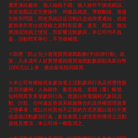
遭受凍結處份、個人線路不穩、個人操作不慎或錯誤、
未依遊戲設定完整操作、伺服器維護、導致斷線、連接
失敗等問題，而使系統誤送活動訊息或得獎通知，或使
參加者所寄出或登錄之資料有延遲、遺失、錯誤、無法
辨識或毀損之情況，而影響活動參與，本公司均不負
責，活動照常舉行，不另做補償。
※因應「防止兒少過度購買遊戲點數(卡)自律行動」政
策，凡未成年人於實體通路購買遊戲點數面額為新台幣
1000元以上者，應由家長陪同購買。
※本公司有權檢視各參加者之活動參與行為及得獎情形
是否涉嫌例：人為操作、蓄意偽造、多開（重）帳號、
短時間異常多筆參與行為、透過任何電腦程式參與活
動、詐欺、任何違反會員系統服務合約及停權管理規章
之情事者，或以任何其他不正當的方式意圖以進行不實
或虛偽活動參與行為，參加者因上述情形所獲得之活動
資格及獎項，本公司得一概取消之。