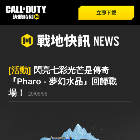
全部
遊戲介紹
官方FB
新品
新兵特訓
巴哈姆特
Youtube
活動
模式總覽
官方IG
公告
技能介紹
[活動]
閃亮七彩光芒是傳奇
『Pharo - 夢幻水晶』回歸戰
場！
20/08/08