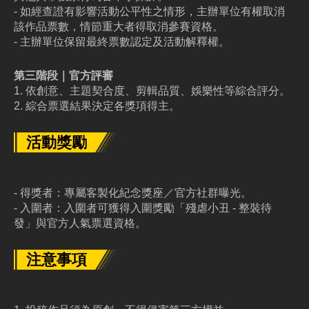
- 如經查證有影響活動公平性之情形，主辦單位有權取消
該作品票數，情節重大者得取消參賽資格。
- 主辦單位保留最終票數認定及活動解釋權。
第三階段｜官方評審
1. 依創意、主題契合度、剪輯品質、娛樂性等綜合評分。
2. 綜合票選結果決定各獎項得主。
活動獎勵
- 得獎者：專屬客製化紀念獎座／官方社群曝光。
- 入圍者：入圍者可獲得入圍獎勵「殘虐小丑 - 整裝待
發」與官方人氣票選資格。
注意事項