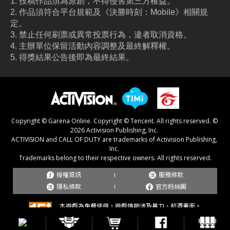
1. 投稿作品須為原創，不得侵害第三方權益。
2. 作品須符合平台規範及《決勝時刻：Mobile》相關規
定。
3. 禁止任何刷票或異常投票行為，違者取消資格。
4. 主辦單位保留活動內容調整及最終解釋權。
5. 得獎結果公告後即為最終結果。
授權資訊
服務條款
隱私條款
官方粉絲團