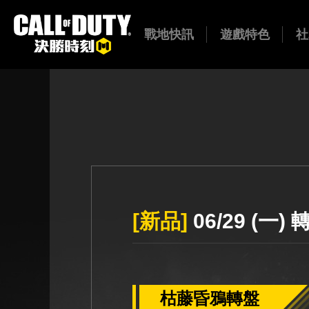
戰地快訊
遊戲特色
社
全部
遊戲介紹
新品
新兵特訓
巴
Y
活動
模式總覽
公告
技能介紹
[新品]
06/29 (
枯藤昏鴉轉盤