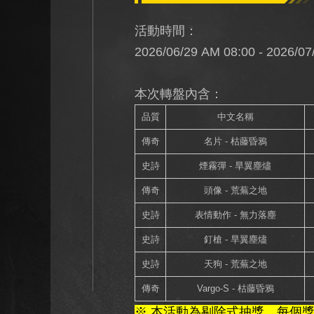
活動時間：
2026/06/29 AM 08:00 - 2026/07
本次轉盤內含：
品質
中文名稱
傳奇
名片 - 枯藤昏鴉
史詩
煙霧彈 - 旱翼塵燼
傳奇
頭像 - 荒蕪之地
史詩
表情動作 - 無力落塵
史詩
釘槍 - 旱翼塵燼
史詩
天狗 - 荒蕪之地
傳奇
Vargo-S - 枯藤昏鴉
※ 本活動為剔除式抽獎，每個