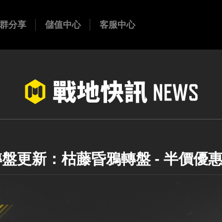
群分享
儲值中心
客服中心
官方FB
哈姆特
outube
官方IG
一) 轉盤更新：枯藤昏鴉轉盤 - 半價優