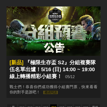
[新品]
『極限生存盃 S2』分組複賽隊
伍名單出爐！5/16 (日) 14:00 ~ 19:00
線上轉播精彩小組賽！
05/12
戰士們！恭喜你們成功獲得小組賽門票，快來看看
你的對手是誰吧！
繼續閱讀