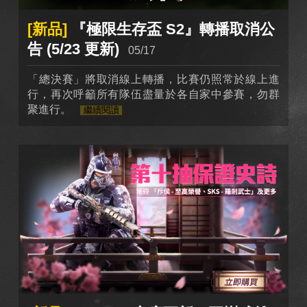
[新品]
『極限生存盃 S2』轉播取消公
告 (5/23 更新)
05/17
「總決賽」將取消線上轉播，比賽仍照常於線上進
行，再次呼籲所有隊伍盡量於各自家中參賽，勿群
聚進行。
繼續閱讀