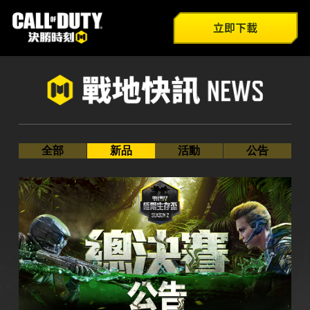
全部
遊戲介紹
官方FB
新品
新兵特訓
巴哈姆特
Youtube
活動
模式總覽
官方IG
公告
技能介紹
全部
新品
活動
公告