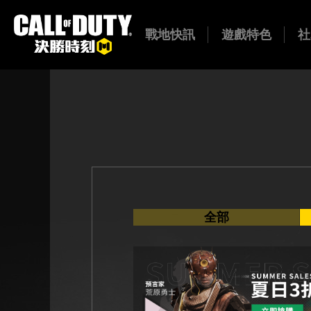
戰地快訊
遊戲特色
社
全部
遊戲介紹
新品
新兵特訓
巴
Y
活動
模式總覽
公告
技能介紹
全部