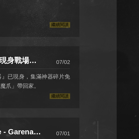
繼續閱讀
eeper MK2 - 金雀魔爪」
07/02
器』已現身，集滿神器碎片免
 金雀魔爪」帶回家。
繼續閱讀
打造世界頂級電競舞台 全球總獎金超過 200 萬美元
07/01