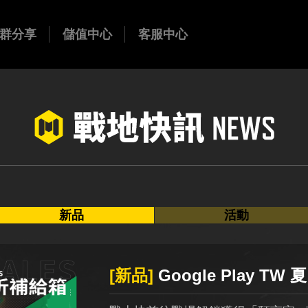
群分享
儲值中心
客服中心
官方FB
哈姆特
outube
官方IG
新品
活動
[新品]
Google Play TW 夏日 3 折補給箱限時開跑！今夏最