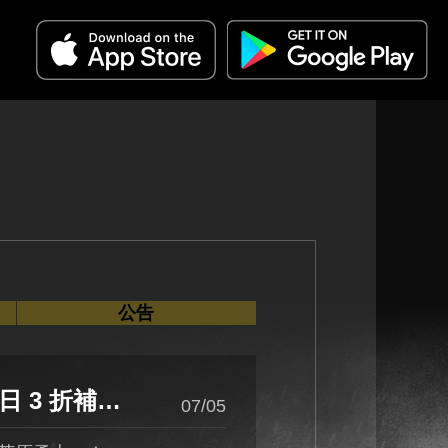
公告
火熱「荒原勇士補給箱」來襲啦！
07/05