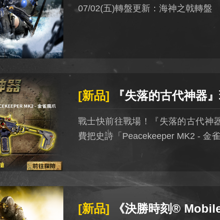
07/02(五)轉盤更新：海神之戟轉盤
[新品]
『失落的古代神器』現身戰場！蒐集 4 種神器碎片奪永久史詩紫槍「Peacek
戰士快前往戰場！『失落的古代神
費把史詩「Peacekeeper MK2 -
[新品]
《決勝時刻® Mobile - Garena》2021世界大賽：Garena區選拔本週開跑！ 攜手Sony