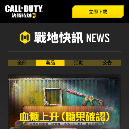
全部
遊戲介紹
官方FB
新品
新兵特訓
巴哈姆特
Youtube
活動
模式總覽
官方IG
公告
技能介紹
全部
新品
活動
公告