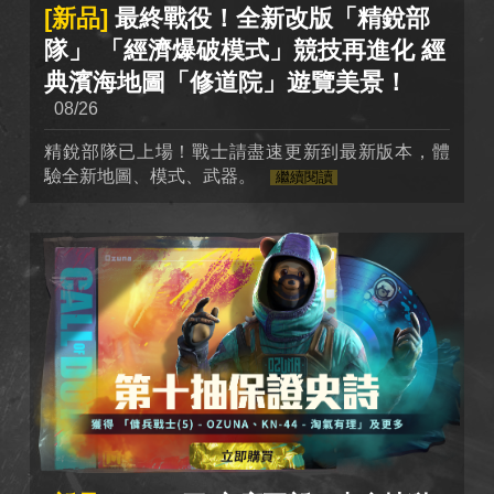
[新品]
最終戰役！全新改版「精銳部
隊」 「經濟爆破模式」競技再進化 經
典濱海地圖「修道院」遊覽美景！
08/26
精銳部隊已上場！戰士請盡速更新到最新版本，體
驗全新地圖、模式、武器。
繼續閱讀