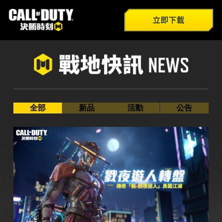
全部
遊戲介紹
官方FB
新品
新兵特訓
巴哈姆特
Youtube
活動
模式總覽
官方IG
公告
技能介紹
全部
新品
活動
公告